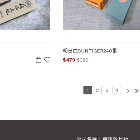
朝日虎SUNTIGER240番
$
479
$
960
1
2
3
4
公司名稱 : 茉莉餐具行