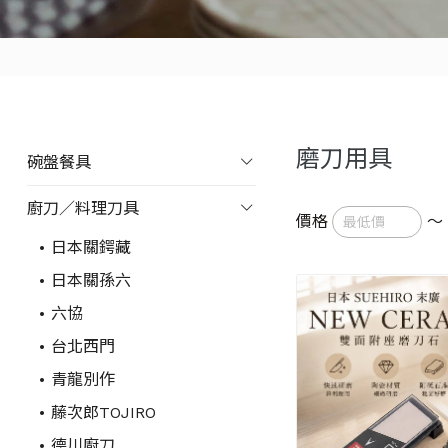
磨刀用具
碗盤餐具
廚刀／料理刀具
價格
～
日本關鍔藏
日本關孫六
六協
台北西門
青龍別作
藤次郎TOJIRO
德川廚刀