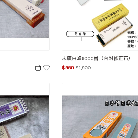
末廣白峰6000番（內附修正石）
$
950
$
1,900