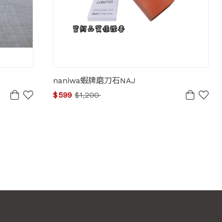
naniwa蝦牌磨刀石NAJ
$
599
$
1,200