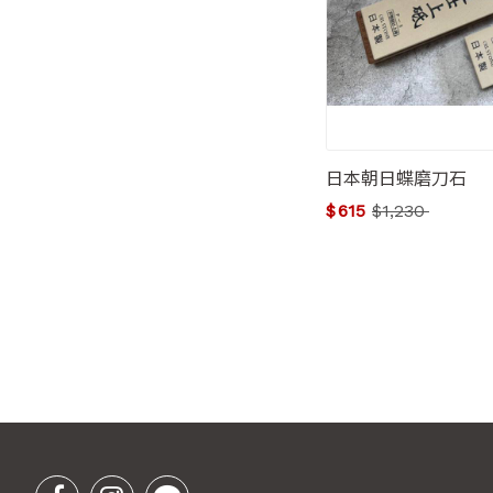
日本朝日蝶磨刀石
$
615
$
1,230