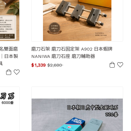
聯名雙面磨
磨刀石架 磨刀石固定架 A902 日本蝦牌
0番｜日本製
NANIWA 磨刀石座 磨刀輔助器
具
$
1,339
$
2,680