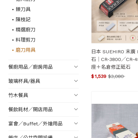
臻刀具
陳枝記
精選廚刀
料理剪刀
磨刀用具
日本 SUEHIRO 末廣
石｜CR-3800／CR
座＋名倉修正砥石
餐廚用品／廚房用品
$
1,539
$
3,080
玻璃杯具/器具
竹木餐具
餐飲耗材／開店用品
宴會／Buffet／外燴用品
飯店／公共空間設備