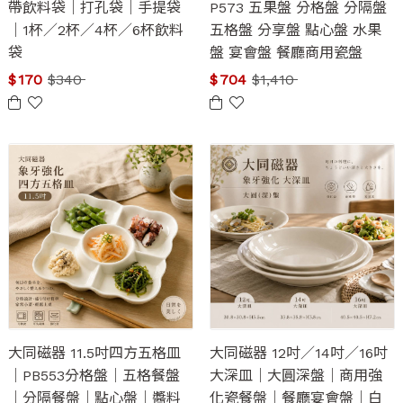
帶飲料袋｜打孔袋｜手提袋
P573 五果盤 分格盤 分隔盤
｜1杯／2杯／4杯／6杯飲料
五格盤 分享盤 點心盤 水果
袋
盤 宴會盤 餐廳商用瓷盤
$
170
$
340
$
704
$
1,410
大同磁器 11.5吋四方五格皿
大同磁器 12吋／14吋／16吋
｜PB553分格盤｜五格餐盤
大深皿｜大圓深盤｜商用強
｜分隔餐盤｜點心盤｜醬料
化瓷餐盤｜餐廳宴會盤｜白