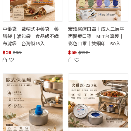
中藥袋｜戴帽式中藥袋｜藥
宏瑋醫療口罩｜成人三層平
膳袋｜滷包袋｜食品級不織
面醫療口罩｜MIT台灣製｜
布濾袋｜台灣製16入
彩色口罩｜雙鋼印｜50入
$
26
$
60
$
59
$
120