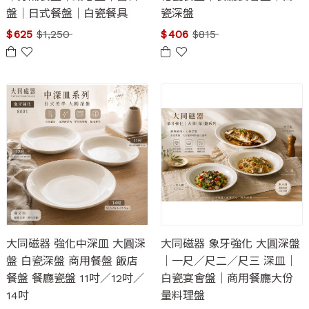
盤｜日式餐盤｜白瓷餐具
瓷深盤
$
625
$
1,250
$
406
$
815
大同磁器 強化中深皿 大圓深
大同磁器 象牙強化 大圓深盤
盤 白瓷深盤 商用餐盤 飯店
｜一尺／尺二／尺三 深皿｜
餐盤 餐廳瓷盤 11吋／12吋／
白瓷宴會盤｜商用餐廳大份
14吋
量料理盤