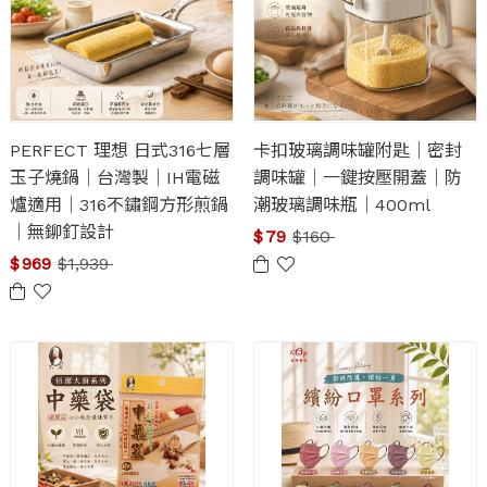
PERFECT 理想 日式316七層
卡扣玻璃調味罐附匙｜密封
玉子燒鍋｜台灣製｜IH電磁
調味罐｜一鍵按壓開蓋｜防
爐適用｜316不鏽鋼方形煎鍋
潮玻璃調味瓶｜400ml
｜無鉚釘設計
$
79
$
160
$
969
$
1,939