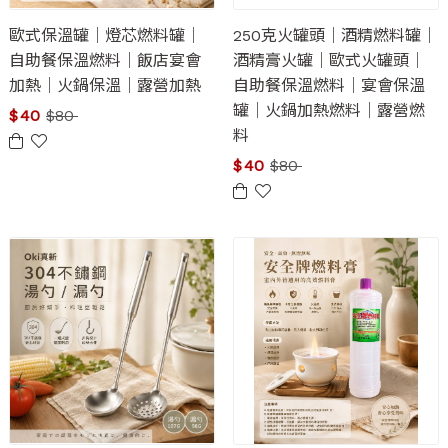
歐式保溫罐｜燈芯燃料罐｜
250克火罐頭｜酒精燃料罐｜
自助餐保溫燃料｜飯店宴會
酒精膏火罐｜歐式火罐頭｜
加熱｜火鍋保溫｜露營加熱
自助餐保溫燃料｜宴會保溫
罐｜火鍋加熱燃料｜露營燃
$
40
$
80
料
$
40
$
80