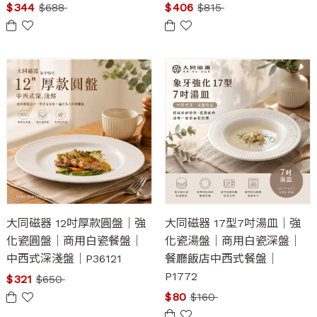
$
344
$
688
$
406
$
815
大同磁器 12吋厚款圓盤｜強
大同磁器 17型7吋湯皿｜強
化瓷圓盤｜商用白瓷餐盤｜
化瓷湯盤｜商用白瓷深盤｜
中西式深淺盤｜P36121
餐廳飯店中西式餐盤｜
P1772
$
321
$
650
$
80
$
160