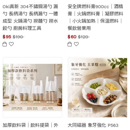
Oki真新 304不鏽鋼湯勺 漏
安全牌燃料膏900cc｜酒精
勺 長柄湯勺 長柄漏勺 一體
膏｜火鍋燃料膏｜凝膠燃料
成型 火鍋湯勺 撈麵勺 撈水
｜小火鍋加熱｜保溫燃料｜
餃勺 廚房料理工具
餐飲營業用
$
95
$
190
$
60
$
120
加厚飲料袋｜飲料提袋｜外
大同磁器 象牙強化 P563